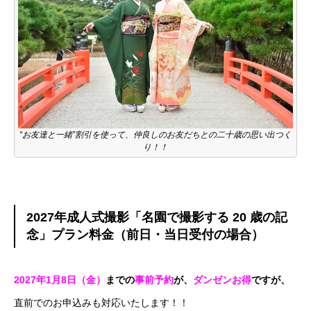
“お友達と一緒”割引を使って、仲良しのお友だちとの二十歳の思い出つく
り！！
2027年成人式撮影「名園で撮影する 20 歳の記
念」プラン料金（前日・当日受付の場合）
2027年1月8日（金）
までの
事前予約
が、
ダンゼンお得
ですが、
直前でのお申込みも対応いたします！！