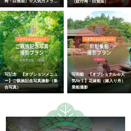
袴・白無垢）☆人気カメラマ
（紋付袴・白無垢）
ン指名
写記念 【オプションメニュ
写和船 【オプショナル☆人
ー】ご親族記念写真撮影（集
気№１】花嫁船（嫁入り舟）
合写真）
乗船撮影