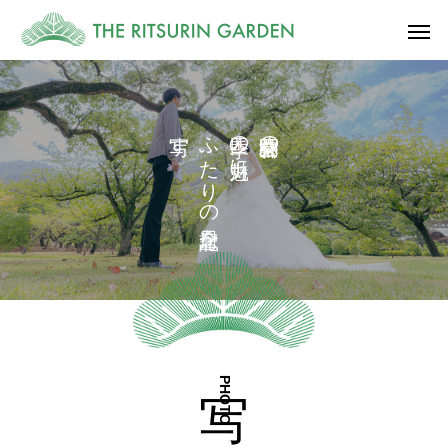
す
ふ
の
の
た
に
り
の
を
PHOTO