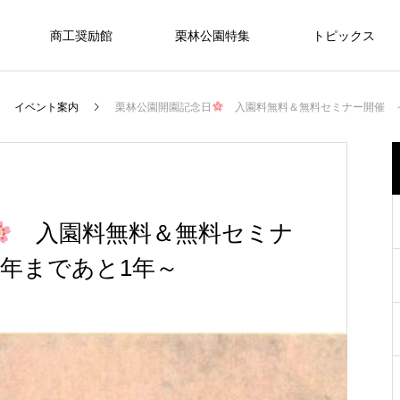
商工奨励館
栗林公園特集
トピックス
イベント案内
栗林公園開園記念日
入園料無料＆無料セミナー開催 ～
宴
PARTY
入園料無料＆無料セミナ
周年まであと1年～
式
ご希望の内容やご予算に応じて、おふ
和