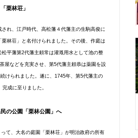
）「栗林荘」
成され、江戸時代、高松藩４代藩主の生駒高俊に
「栗林荘」と名付けられました。その後、作庭は
イベント案内
松松平藩第2代藩主頼常は灌漑用水として池の整
や茶屋などを充実させ、第5代藩主頼恭は薬園を設
続けられました。遂に、1745年、第5代藩主の
、完成に至りました。
】薪能を観劇さ
【庭園ヨガ事務局】5月25日
県民の公園「栗林公園」へ
★ご夕食のご案
（日）「庭園ヨガ」開催しま
フェ栗林
す！（芝生が濡れている為、商
によって、大名の庭園「栗林荘」が明治政府の所有
工奨励館内にて開催）