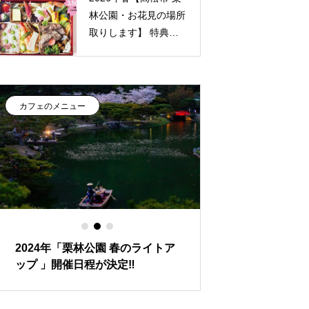
林公園・お花見の場所
取りします】 特典付
き
ガーデンカフェ栗
林 お花見弁当
カフェのメニュー
カフェのメニュー
2024年「栗林公園 春のライトア
【ご予約受付中】
ップ 」開催日程が決定‼
れるお客様限定★
内｜ガーデンカフ