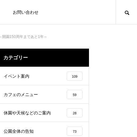
お問い合わせ
開園150周年まであと1年～
写
カテゴリー
PHOTO
イベント案内
109
カフェのメニュー
59
休園や天候などのご案内
28
装はもちろん、ウェディングドレス
公園全体の告知
73