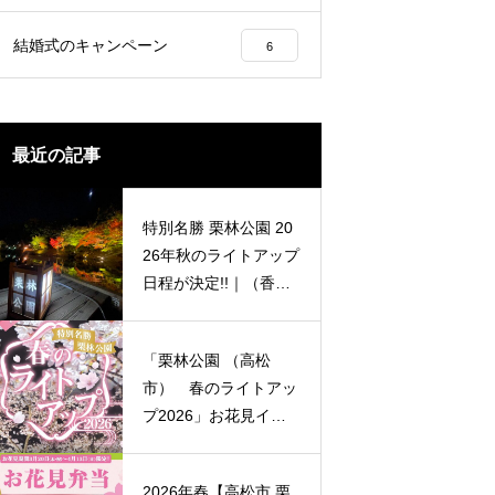
映える穴場スポットまで園内くまな
ご案内します。
結婚式のキャンペーン
6
最近の記事
特別名勝 栗林公園 20
26年秋のライトアップ
日程が決定!!｜（香川
県紅葉イベント情報）
「栗林公園 （高松
市） 春のライトアッ
プ2026」お花見イベ
ント情報
2026年春【高松市 栗