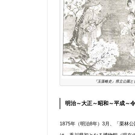
『玉藻略史』県立公園と
明治～大正～昭和～平成～
1875年（明治8年）3月、「栗林