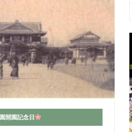
が
たりらしい「おもてなし」スタイルを
が
お選びいただけます。
く
公園開園記念日