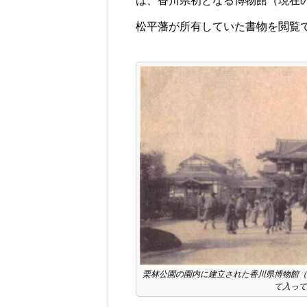
は、香川県初となる博物館（現在
松平藩が所有していた書物を閲覧
栗林公園の園内に建立された香川県博物館（
て入って