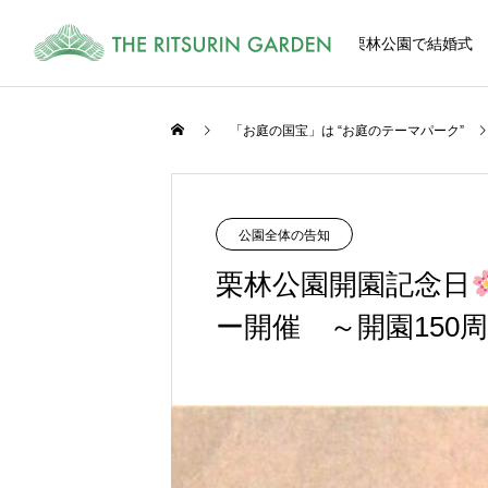
栗林公園で結婚式
「お庭の国宝」は “お庭のテーマパーク”
式
CEREMONY
公園全体の告知
栗林公園開園記念日
ー開催 ～開園150
和風、洋風、栗林公園内の多彩な挙