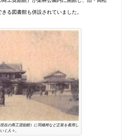
の商工奨励館）が栗林公園内に開館し、旧・高松
できる図書館も併設されていました。
現在の商工奨励館）に羽織袴など正装を着用し
いく人々。