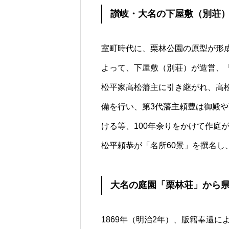
讃岐・大名の下屋敷（別荘
室町時代に、栗林公園の原型が形
よって、下屋敷（別荘）が造営、
カフェのメニュー
松平家高松藩主に引き継がれ、高
備を行い、第3代藩主頼豊は御殿
ける等、100年余りをかけて作庭が
松平頼恭が「名所60景」を撰名し
【ご予約受付中
大名の庭園「栗林荘」から
れるお客様限定
内｜ガーデンカ
1869年（明治2年）、版籍奉還