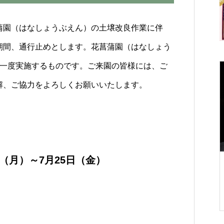
蒲園（はなしょうぶえん）の土壌改良作業に伴
期間、通行止めとします。花菖蒲園（はなしょう
に一度実施するものです。ご来園の皆様には、ご
イベント案内
解、ご協力をよろしくお願いいたします。
日（月）～7月25日（金）
ガはじめよう！
【栗林公園で朝ヨガ「庭園ヨ
加者募集
ガ」事務局】
入口注意
10月
8日（日）庭園ヨガは北庭で開
催！