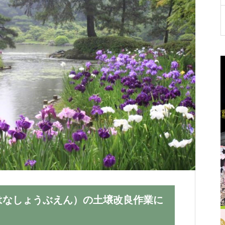
が
たりらしい「おもてなし」スタイルを
が
お選びいただけます。
く
はなしょうぶえん）の土壌改良作業に