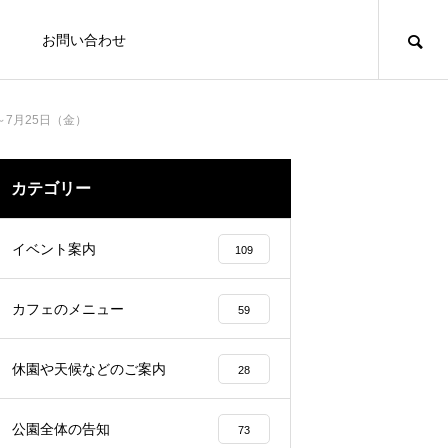
お問い合わせ
～7月25日（金）
写
カテゴリー
PHOTO
イベント案内
109
カフェのメニュー
59
休園や天候などのご案内
28
装はもちろん、ウェディングドレス
公園全体の告知
73