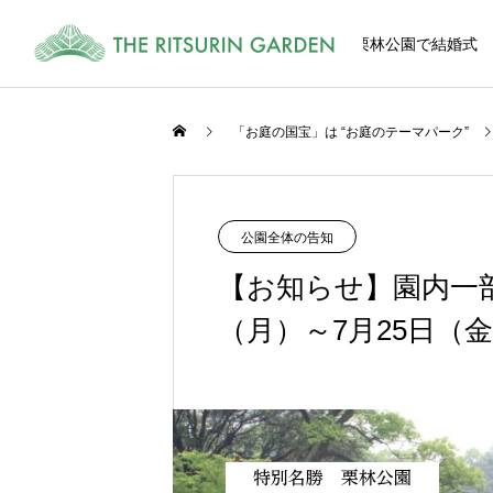
栗林公園で結婚式
「お庭の国宝」は “お庭のテーマパーク”
式
CEREMONY
公園全体の告知
【お知らせ】園内一部
（月）～7月25日（
和風、洋風、栗林公園内の多彩な挙