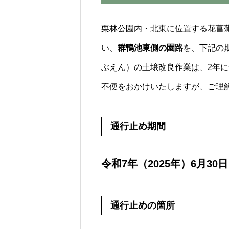
栗林公園内・北東に位置する花菖
い、
群鴨池東側の園路
を、下記の
ぶえん）の土壌改良作業は、2年
公園全体の告知
不便をおかけいたしますが、ご理
通行止め期間
令和7年（2025年）6月30
栗林公園で朝ヨ
「庭園ヨガ」参
通行止めの箇所