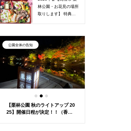
林公園・お花見の場所
取りします】 特典付
き
ガーデンカフェ栗
林 お花見弁当
公園全体の告知
公園全体の告知
【栗林公園 秋のライトアップ 20
栗林公園で朝ヨガ
25】開催日程が決定！！（香川
「庭園ヨガ」参加
県紅葉イベント情報）