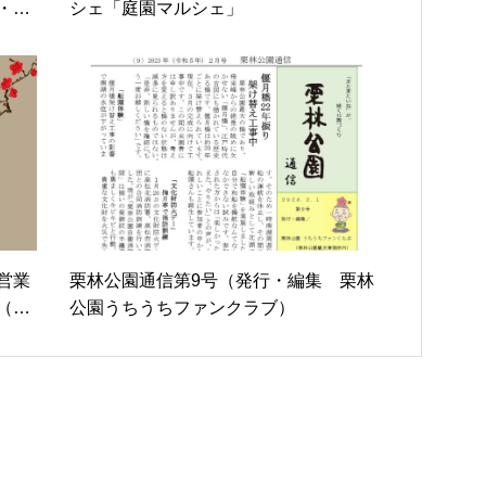
・栗
シェ「庭園マルシェ」
営業
栗林公園通信第9号（発行・編集 栗林
20
公園うちうちファンクラブ）