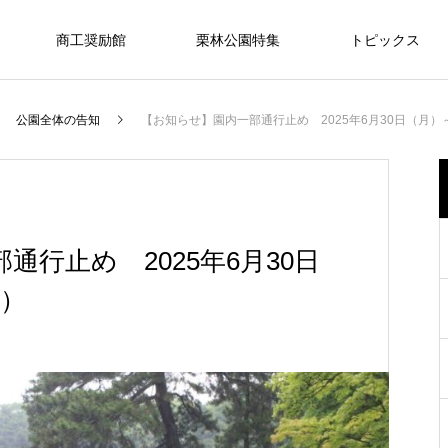
商工奨励館
栗林公園特集
トピックス
公園全体の告知
【お知らせ】園内一部通行止め 2025年6月30日（月）
宴
PARTY
通行止め 2025年6月30日
金）
式
ご希望の内容やご予算に応じて、おふ
和