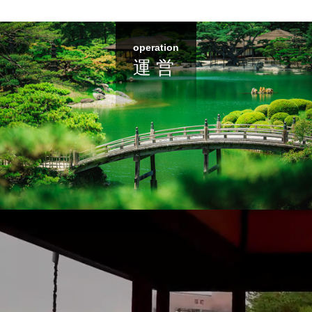
operation
運 営