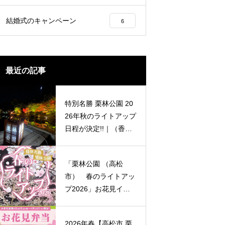
映える穴場スポットまで園内くまな
ご案内します。
結婚式のキャンペーン
6
最近の記事
特別名勝 栗林公園 20
26年秋のライトアップ
日程が決定!!｜（香川
県紅葉イベント情報）
「栗林公園 （高松
市） 春のライトアッ
プ2026」お花見イベ
ント情報
2026年春【高松市 栗