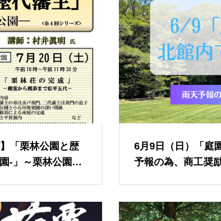
】「栗林公園と歴
6月9日（日）「庭
公園-」～栗林公園開
予報の為、商工奨