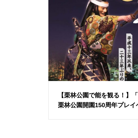
【栗林公園で能を観る！】「
栗林公園開園150周年プレイ