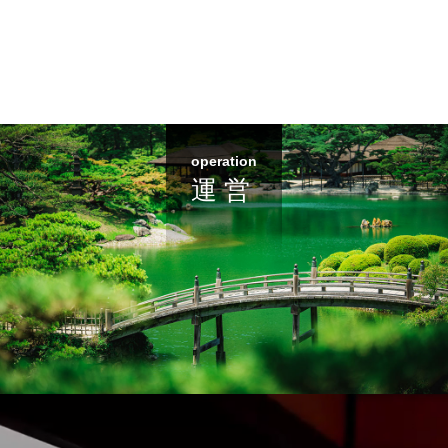
operation
運 営