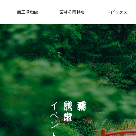
商工奨励館
栗林公園特集
トピックス
宴
PARTY
イ
の
で
ベ
や
ン
式
ご希望の内容やご予算に応じて、おふ
和
ト