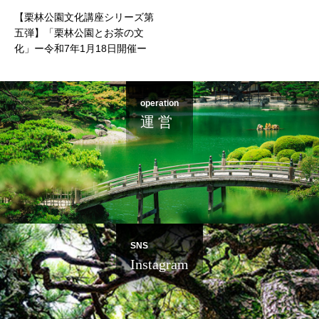
【栗林公園文化講座シリーズ第
五弾】「栗林公園とお茶の文
化」ー令和7年1月18日開催ー
operation
運 営
SNS
Instagram