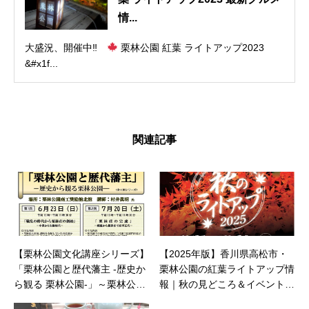
情...
大盛況、開催中‼
栗林公園 紅葉 ライトアップ2023
&#x1f...
関連記事
【栗林公園文化講座シリーズ】
【2025年版】香川県高松市・
「栗林公園と歴代藩主 -歴史か
栗林公園の紅葉ライトアップ情
ら観る 栗林公園-」～栗林公園
報｜秋の見どころ＆イベントガ
開園150周年プレイベント～
イド