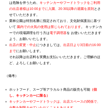
は危険を伴うため、
キッチンカーやフードトラックをご利用
の出店者様は10:00までに入園、20:30以降の退園を原則
とさ
せていただきます。
栗林公園は特別名勝に指定されており、文化財保護法に基づ
いて
園内での火気の使用は禁じられております
。 キッチンカ
ーでの現場調理を行う方は
電子調理器
を お使いいただきます
よう、お願いいたします。
出店の変更・中止
につきましては、
出店日より3日前の16:00
まで
にお願いします。
それ以降は出店料を実費お支払いいただきます。ご理解のほ
ど、よろしくお願いします。
（備考）
ホットフード、スープ等アラカルト商品の販売も可能
（但
し、キッチンカーに限る）
キッチンカーやフードトラックは、出店スペースの関係で、
台数を制限させていただくこともあります。