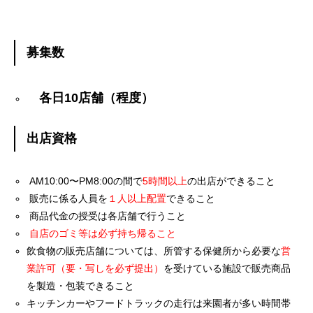
募集数
各日10店舗（程度）
出店資格
AM10:00〜PM8:00の間で
5時間以上
の出店ができること
販売に係る人員を
１人以上配置
できること
商品代金の授受は各店舗で行うこと
自店のゴミ等は必ず持ち帰ること
飲食物の販売店舗については、所管する保健所から必要な
営
業許可（要・写しを必ず提出）
を受けている施設で販売商品
を製造・包装できること
キッチンカーやフードトラックの走行は来園者が多い時間帯