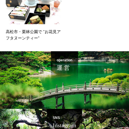
高松市・栗林公園で ”お花見ア
フタヌーンティー”
operation
運 営
SNS
Instagram