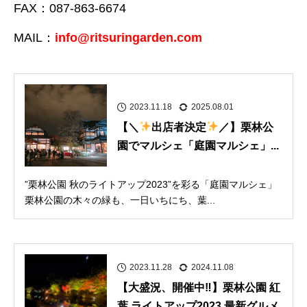
FAX：087-863-6674
MAIL：
info@ritsuringarden.com
2023.11.18
2025.08.01
【＼
出店者決定
／】栗林公
園でマルシェ「庭園マルシェ」...
”栗林公園 秋のライトアップ2023”を彩る「庭園マルシェ」
栗林公園の木々の緑も、一日いちにち、葉...
2023.11.28
2024.11.08
【大盛況、開催中‼】栗林公園 紅
葉 ライトアップ2023 最新グルメ