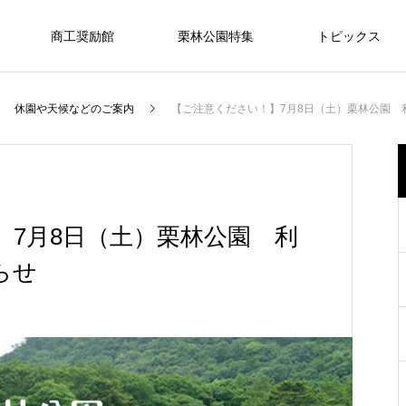
商工奨励館
栗林公園特集
トピックス
休園や天候などのご案内
【ご注意ください！】7月8日（土）栗林公園 
宴
PARTY
】7月8日（土）栗林公園 利
らせ
式
ご希望の内容やご予算に応じて、おふ
和