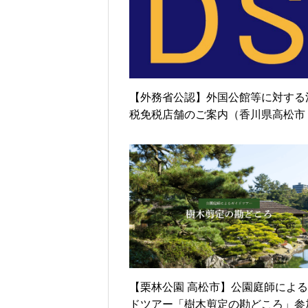
【外務省公認】外国公館等に対する
税免税店舗のご案内（香川県高松市
林公園）
【栗林公園 高松市】公園庭師によ
ドツアー「樹木剪定の勘どころ」参