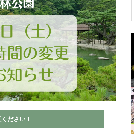
が
たりらしい「おもてなし」スタイルを
が
お選びいただけます。
く
意ください！