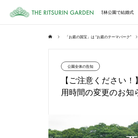
栗林公園で結婚式
「お庭の国宝」は “お庭のテーマパーク”
式
CEREMONY
公園全体の告知
【ご注意ください！
用時間の変更のお知
和風、洋風、栗林公園内の多彩な挙