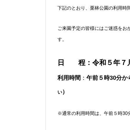
下記のとおり、栗林公園の利用時
ご来園予定の皆様にはご迷惑をお
す。
カフェのメニュー
日 程：令和５年７
利用時間
：
午前５時30分
）
い
【☆満員御礼☆
りました～】栗
※通常の利用時間は、午前５時30
ベント 「 シェ
ンス讃岐」（5月