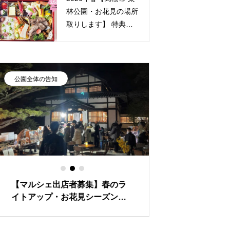
林公園・お花見の場所
取りします】 特典付
き
ガーデンカフェ栗
林 お花見弁当
公園全体の告知
カフェのメニュー
【マルシェ出店者募集】春のラ
【☆満員御礼☆～
イトアップ・お花見シーズンの
りました～】栗林
栗林公園で「庭園マルシェ」
ベント 「 シェ
ンス讃岐」（5月