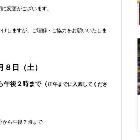
間に変更がございます。
かけしますが、ご理解・ご協力をお願いいたしま
イベント案内
月８日（土）
から午後２時まで（
正午までに入園してくださ
～ご予約締め切
【栗林公園 秋のライトアップ 20
林公園グルメイ
25】和船南湖夜間運航の予約は1
分から午後７時まで
フ・イン・レジデ
1月1日スタート
28日開催）