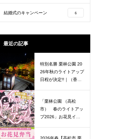
映える穴場スポットまで園内くまな
ご案内します。
結婚式のキャンペーン
6
最近の記事
特別名勝 栗林公園 20
26年秋のライトアップ
日程が決定!!｜（香川
県紅葉イベント情報）
「栗林公園 （高松
市） 春のライトアッ
プ2026」お花見イベ
ント情報
2026年春【高松市 栗