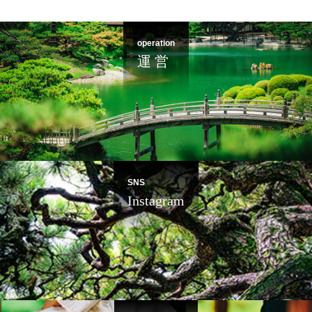
operation
運 営
SNS
Instagram