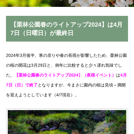
【栗林公園春のライトアップ2024】は4月
7日（日曜日）が最終日
2024年3月後半、寒の戻りや春の長雨が影響したため、栗林公園
の桜の開花は3月29日と、例年に比較すると少々遅れ気味でし
た。
【
栗
林公園春のライトアップ2024
】
（夜桜イベント）
は
4月
7日（日）で終了
となりますが、
今まさに園内の桜は見頃～満開
を迎えようとしています（4/7現在）。