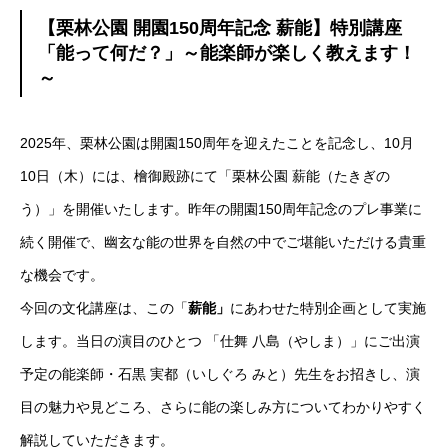
【栗林公園 開園150周年記念 薪能】特別講座
「能って何だ？」～能楽師が楽しく教えます！
～
2025年、栗林公園は開園150周年を迎えたことを記念し、10月
10日（木）には、檜御殿跡にて「栗林公園 薪能（たきぎの
う）」を開催いたします。昨年の
開園150周年記念のプレ事業
に
続く開催で、幽玄な能の世界を自然の中でご堪能いただける貴重
な機会です。
今回の文化講座は、この「
薪能」
にあわせた特別企画として実施
します。当日の演目のひとつ 「仕舞 八島（やしま）」にご出演
予定の能楽師・石黒 実都（いしぐろ みと）先生をお招きし、演
目の魅力や見どころ、さらに能の楽しみ方についてわかりやすく
解説していただきます。