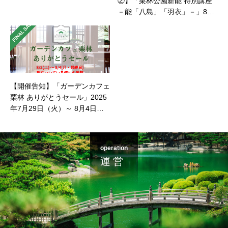
②】「栗林公園薪能 特別講座
－能「八島」「羽衣」－」8月
25日開催
【開催告知】「ガーデンカフェ
栗林 ありがとうセール」2025
年7月29日（火）～ 8月4日
（月）
operation
運 営