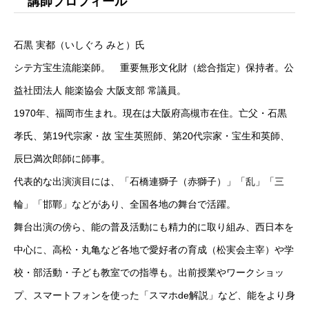
講師プロフィール
石黒 実都（いしぐろ みと）氏
シテ方宝生流能楽師。 重要無形文化財（総合指定）保持者。公
益社団法人 能楽協会 大阪支部 常議員。
1970年、福岡市生まれ。現在は大阪府高槻市在住。亡父・石黒
孝氏、第19代宗家・故 宝生英照師、第20代宗家・宝生和英師、
辰巳満次郎師に師事。
代表的な出演演目には、「石橋連獅子（赤獅子）」「乱」「三
輪」「邯鄲」などがあり、全国各地の舞台で活躍。
舞台出演の傍ら、能の普及活動にも精力的に取り組み、西日本を
中心に、高松・丸亀など各地で愛好者の育成（松実会主宰）や学
校・部活動・子ども教室での指導も。出前授業やワークショッ
プ、スマートフォンを使った「スマホde解説」など、能をより身