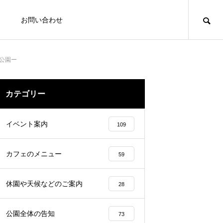
お問い合わせ
林公園ー
写
カテゴリー
PHOTO
イベント案内
109
カフェのメニュー
59
休園や天候などのご案内
28
装はもちろん、ウェディングドレス
公園全体の告知
73