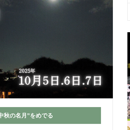
が
たりらしい「おもてなし」スタイルを
が
お選びいただけます。
く
“中秋の名月”をめでる