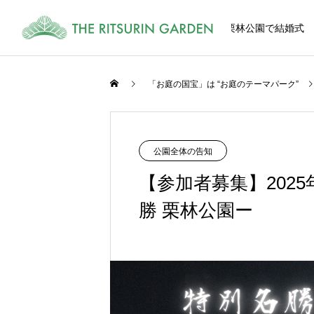
栗林公園で結婚式
「お庭の国宝」は “お庭のテーマパーク”
式
CEREMONY
公園全体の告知
【参加者募集】202
勝 栗林公園ー
和風、洋風、栗林公園内の多彩な挙