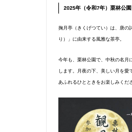
2025年（令和7年）栗林公
掬月亭（きくげつてい）は、唐の
り）」に由来する風雅な茶亭。
カフェのメニュー
今年も、栗林公園で、中秋の名月
します。月夜の下、美しい月を愛
あふれるひとときをお楽しみくだ
ガーデンカフェ
「恵方巻2026 
畜産物」～2026
東” ～