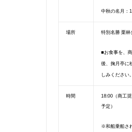
中秋の名月：1
場所
特別名勝 栗林
■お食事を、
後、掬月亭に
しみください
時間
18:00（商
予定）
※和船乗船され