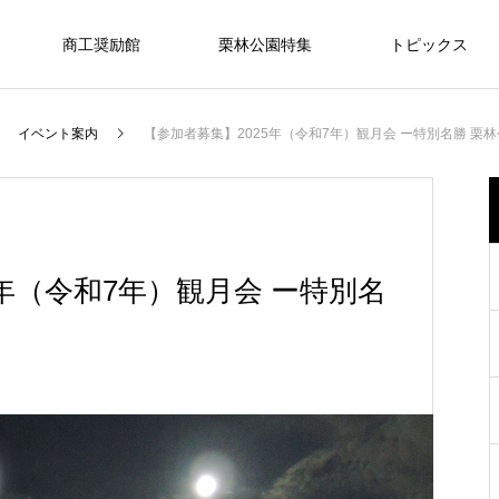
商工奨励館
栗林公園特集
トピックス
イベント案内
【参加者募集】2025年（令和7年）観月会 ー特別名勝 栗
宴
PARTY
5年（令和7年）観月会 ー特別名
式
ご希望の内容やご予算に応じて、おふ
和