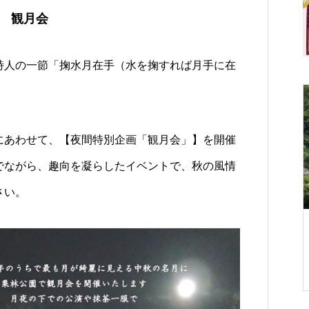
園 観月会
詩人の一節「掬水月在手（水を掬すれば月手に在
公園全体の告知
にあわせて、【夜間特別企画「観月会」】を開催
でながら、趣向を凝らしたイベントで、秋の風情
さい。
栗林・特製
【ラジオ体操イベント】夏休み
まるごとオリーブ
恒例「ラジオ体操 in 栗林公園」
年恵方は “南南