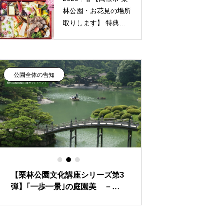
林公園・お花見の場所
取りします】 特典付
き
ガーデンカフェ栗
林 お花見弁当
公園全体の告知
カフェのメニュー
【栗林公園文化講座シリーズ第3
ガーデンカフェ
弾】｢一歩一景｣の庭園美 －北
「恵方巻2026 
庭を探求する－ 令和7年2月1日
畜産物」～2026
開催ー
東” ～