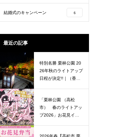
映える穴場スポットまで園内くまな
ご案内します。
結婚式のキャンペーン
6
最近の記事
特別名勝 栗林公園 20
26年秋のライトアップ
日程が決定!!｜（香川
県紅葉イベント情報）
「栗林公園 （高松
市） 春のライトアッ
プ2026」お花見イベ
ント情報
2026年春【高松市 栗