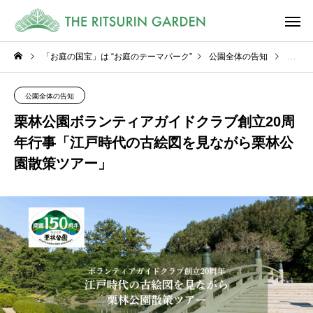
「お庭の国宝」は “お庭のテーマパーク”
公園全体の告知
栗林公
公園全体の告知
栗林公園ボランティアガイドクラブ創立20周
年行事「江戸時代の古絵図を見ながら栗林公
園散策ツアー」