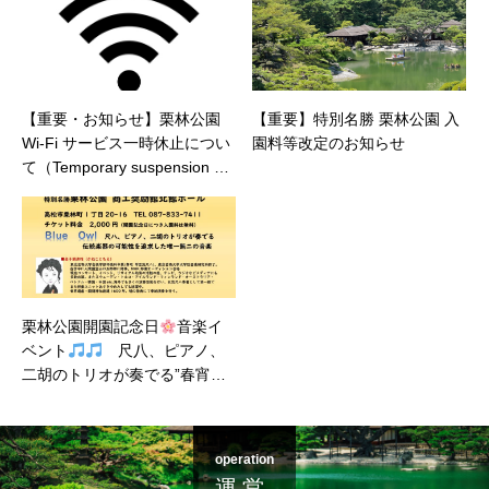
【重要・お知らせ】栗林公園
【重要】特別名勝 栗林公園 入
Wi-Fi サービス一時休止につい
園料等改定のお知らせ
て（Temporary suspension of
Wi-Fi service）
栗林公園開園記念日
音楽イ
ベント
尺八、ピアノ、
二胡のトリオが奏でる”春宵コ
ンサート”
operation
運 営