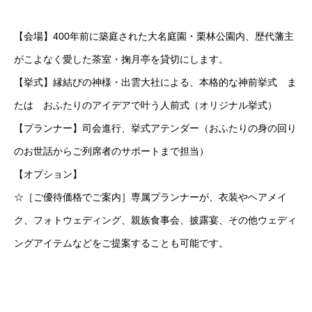
【会場】400年前に築庭された大名庭園・栗林公園内、歴代藩主
がこよなく愛した茶室・掬月亭を貸切にします。
【挙式】縁結びの神様・出雲大社による、本格的な神前挙式 ま
たは おふたりのアイデアで叶う人前式（オリジナル挙式）
【プランナー】司会進行、挙式アテンダー（おふたりの身の回り
のお世話からご列席者のサポートまで担当）
【オプション】
☆［ご優待価格でご案内］専属プランナーが、衣装やヘアメイ
ク、フォトウェディング、親族食事会、披露宴、その他ウェディ
ングアイテムなどをご提案することも可能です。