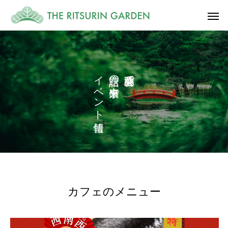
イ
の
で
ベ
や
ン
ト
カフェのメニュー